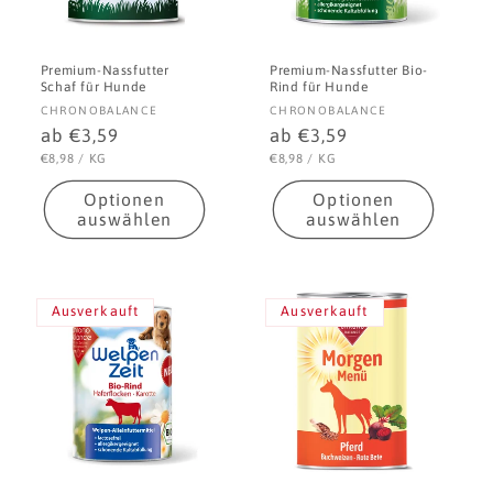
Premium-Nassfutter
Premium-Nassfutter Bio-
Schaf für Hunde
Rind für Hunde
Anbieter:
Anbieter:
CHRONOBALANCE
CHRONOBALANCE
Normaler
ab €3,59
Normaler
ab €3,59
Preis
Preis
STÜCKPREIS
PRO
STÜCKPREIS
PRO
€8,98
/
KG
€8,98
/
KG
Optionen
Optionen
auswählen
auswählen
Ausverkauft
Ausverkauft