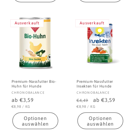
Ausverkauft
Ausverkauft
Premium-Nassfutter Bio-
Premium-Nassfutter
Huhn für Hunde
Insekten für Hunde
Anbieter:
Anbieter:
CHRONOBALANCE
CHRONOBALANCE
Normaler
ab €3,59
Normaler
Verkaufspreis
ab €3,59
€4,49
Preis
Preis
STÜCKPREIS
PRO
STÜCKPREIS
PRO
€8,98
/
KG
€8,98
/
KG
Optionen
Optionen
auswählen
auswählen