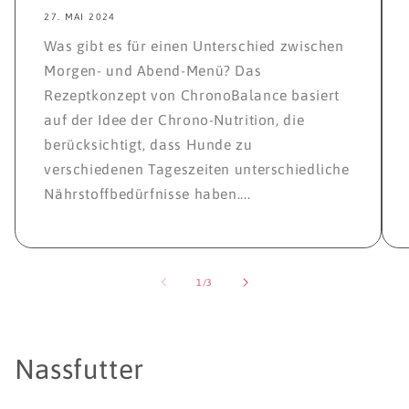
27. MAI 2024
Was gibt es für einen Unterschied zwischen
Morgen- und Abend-Menü? Das
Rezeptkonzept von ChronoBalance basiert
auf der Idee der Chrono-Nutrition, die
berücksichtigt, dass Hunde zu
verschiedenen Tageszeiten unterschiedliche
Nährstoffbedürfnisse haben....
von
1
/
3
K
Nassfutter
a