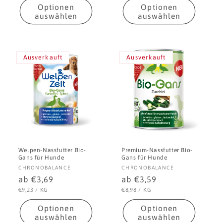
Optionen
Optionen
auswählen
auswählen
Ausverkauft
Ausverkauft
Welpen-Nassfutter Bio-
Premium-Nassfutter Bio-
Gans für Hunde
Gans für Hunde
Anbieter:
Anbieter:
CHRONOBALANCE
CHRONOBALANCE
Normaler
ab €3,69
Normaler
ab €3,59
Preis
Preis
STÜCKPREIS
PRO
STÜCKPREIS
PRO
€9,23
/
KG
€8,98
/
KG
Optionen
Optionen
auswählen
auswählen