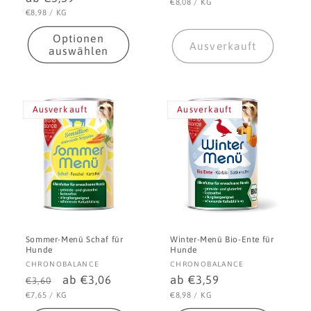
Preis
STÜCKPREIS
PRO
€8,08
/
KG
Preis
STÜCKPREIS
PRO
€8,98
/
KG
Optionen
Ausverkauft
auswählen
Ausverkauft
Ausverkauft
Sommer-Menü Schaf für
Winter-Menü Bio-Ente für
Hunde
Hunde
Anbieter:
Anbieter:
CHRONOBALANCE
CHRONOBALANCE
Normaler
Verkaufspreis
ab €3,06
Normaler
ab €3,59
€3,60
Preis
Preis
STÜCKPREIS
PRO
STÜCKPREIS
PRO
€7,65
/
KG
€8,98
/
KG