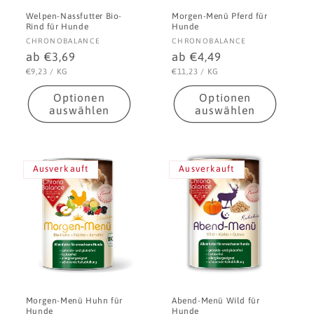
Welpen-Nassfutter Bio-
Morgen-Menü Pferd für
Rind für Hunde
Hunde
Anbieter:
Anbieter:
CHRONOBALANCE
CHRONOBALANCE
Normaler
ab €3,69
Normaler
ab €4,49
Preis
Preis
STÜCKPREIS
PRO
STÜCKPREIS
PRO
€9,23
/
KG
€11,23
/
KG
Optionen
Optionen
auswählen
auswählen
Ausverkauft
Ausverkauft
Morgen-Menü Huhn für
Abend-Menü Wild für
Hunde
Hunde