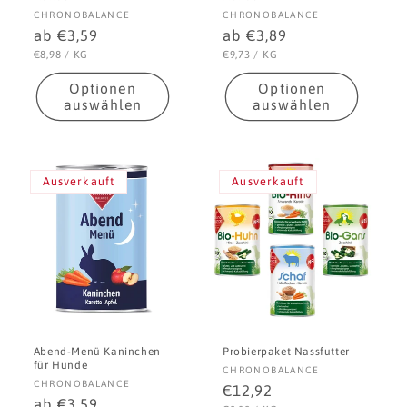
Anbieter:
Anbieter:
CHRONOBALANCE
CHRONOBALANCE
Normaler
ab €3,59
Normaler
ab €3,89
Preis
Preis
STÜCKPREIS
PRO
STÜCKPREIS
PRO
€8,98
/
KG
€9,73
/
KG
Optionen
Optionen
auswählen
auswählen
Ausverkauft
Ausverkauft
Abend-Menü Kaninchen
Probierpaket Nassfutter
für Hunde
Anbieter:
CHRONOBALANCE
Anbieter:
CHRONOBALANCE
Normaler
€12,92
Normaler
ab €3,59