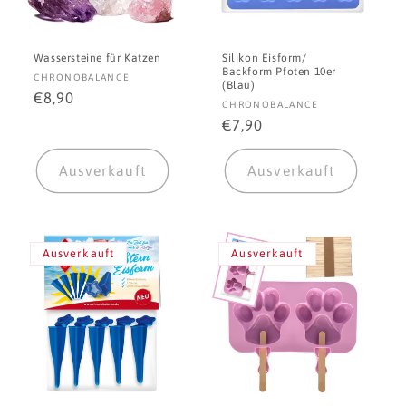
Wassersteine für Katzen
Silikon Eisform/
Backform Pfoten 10er
Anbieter:
CHRONOBALANCE
(Blau)
Normaler
€8,90
Anbieter:
CHRONOBALANCE
Preis
Normaler
€7,90
Preis
Ausverkauft
Ausverkauft
Ausverkauft
Ausverkauft