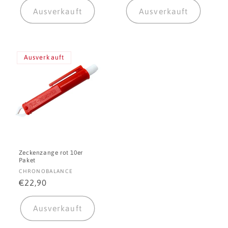
Ausverkauft
Ausverkauft
Ausverkauft
Zeckenzange rot 10er
Paket
Anbieter:
CHRONOBALANCE
Normaler
€22,90
Preis
Ausverkauft