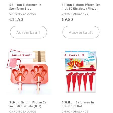
5 Silikon Eisformen in
Silikon Eisform Pfoten 2er
Sternform Blau
incl. 50 Eisstiele (Flieder)
Anbieter:
Anbieter:
CHRONOBALANCE
CHRONOBALANCE
Normaler
€11,90
Normaler
€9,80
Preis
Preis
Ausverkauft
Ausverkauft
Ausverkauft
Ausverkauft
Silikon Eisform Pfoten 2er
5 Silikon Eisformen in
incl. 50 Eisstiele (Rot)
Sternform Rot
Anbieter:
Anbieter:
CHRONOBALANCE
CHRONOBALANCE