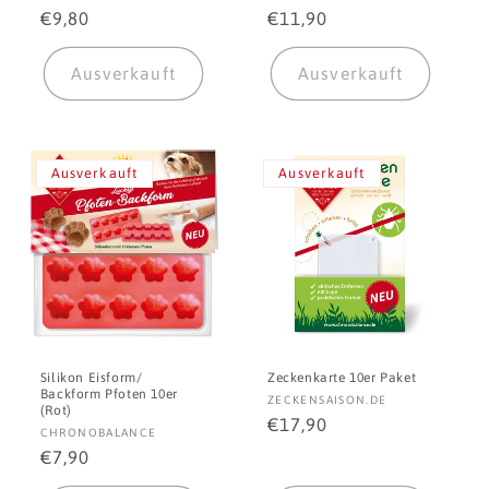
Normaler
€9,80
Normaler
€11,90
Preis
Preis
Ausverkauft
Ausverkauft
Ausverkauft
Ausverkauft
Silikon Eisform/
Zeckenkarte 10er Paket
Backform Pfoten 10er
Anbieter:
ZECKENSAISON.DE
(Rot)
Normaler
€17,90
Anbieter:
CHRONOBALANCE
Preis
Normaler
€7,90
Preis