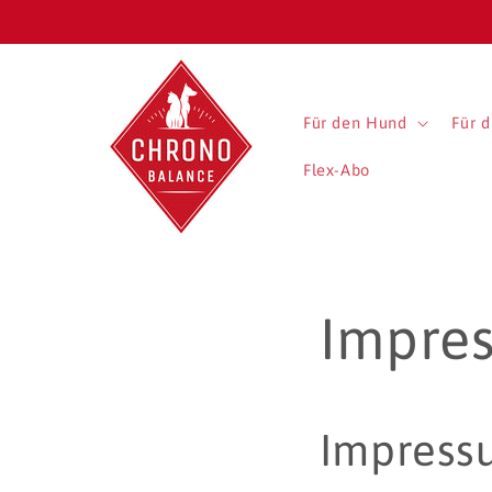
Direkt
zum
Inhalt
Für den Hund
Für d
Flex-Abo
Impre
Impress