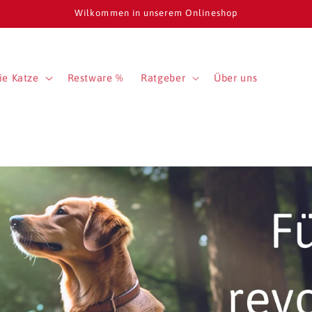
Wilkommen in unserem Onlineshop
ie Katze
Restware %
Ratgeber
Über uns