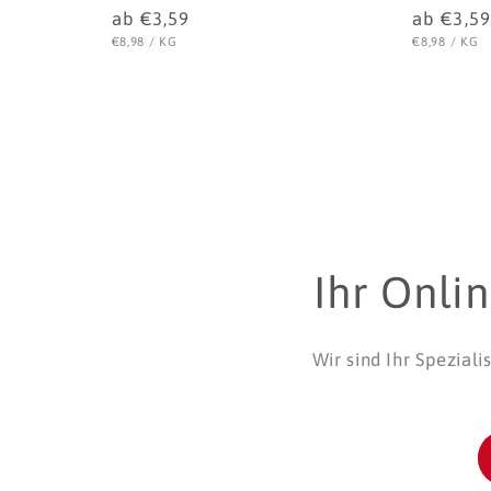
Normaler
ab €3,59
Normale
ab €3,59
Preis
Preis
STÜCKPREIS
PRO
STÜCKPREIS
PR
€8,98
/
KG
€8,98
/
KG
Ihr Onli
Wir sind Ihr Spezial