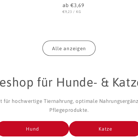
r
Normaler
ab €3,69
Preis
O
STÜCKPREIS
PRO
€9,23
/
KG
Alle anzeigen
neshop für Hunde- & Kat
ist für hochwertige Tiernahrung, optimale Nahrungsergän
Pflegeprodukte.
Hund
Katze