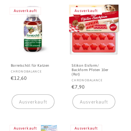
Ausverkauft
Ausverkauft
Borretschöl für Katzen
Silikon Eisform/
Backform Pfoten 10er
Anbieter:
CHRONOBALANCE
(Rot)
Normaler
€12,60
Anbieter:
CHRONOBALANCE
Preis
Normaler
€7,90
Preis
Ausverkauft
Ausverkauft
Ausverkauft
Ausverkauft