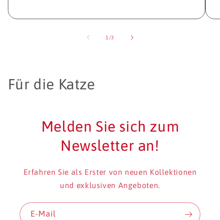
von
1
/
3
K
Für die Katze
a
t
Melden Sie sich zum
e
Newsletter an!
g
Erfahren Sie als Erster von neuen Kollektionen
o
und exklusiven Angeboten.
r
E-Mail
i