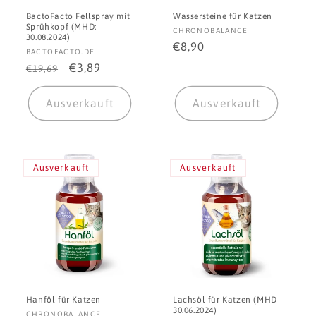
BactoFacto Fellspray mit
Wassersteine für Katzen
Sprühkopf (MHD:
Anbieter:
CHRONOBALANCE
30.08.2024)
Normaler
€8,90
Anbieter:
BACTOFACTO.DE
Preis
Normaler
Verkaufspreis
€3,89
€19,69
Preis
Ausverkauft
Ausverkauft
Ausverkauft
Ausverkauft
Hanföl für Katzen
Lachsöl für Katzen (MHD
30.06.2024)
Anbieter:
CHRONOBALANCE