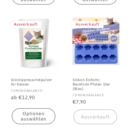
Ausverkauft
Ausverkauft
Grünlippmuschelpulver
Silikon Eisform/
für Katzen
Backform Pfoten 10er
(Blau)
Anbieter:
CHRONOBALANCE
Anbieter:
CHRONOBALANCE
Normaler
ab €12,90
Normaler
€7,90
Preis
Preis
Optionen
Ausverkauft
auswählen