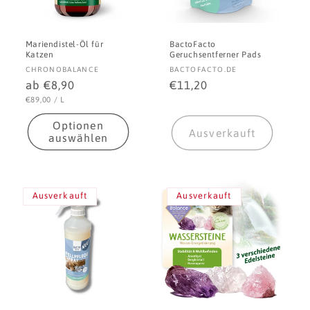
Mariendistel-Öl für
BactoFacto
Katzen
Geruchsentferner Pads
Anbieter:
Anbieter:
CHRONOBALANCE
BACTOFACTO.DE
Normaler
ab €8,90
Normaler
€11,20
Preis
Preis
STÜCKPREIS
PRO
€89,00
/
L
Optionen
Ausverkauft
auswählen
Ausverkauft
Ausverkauft