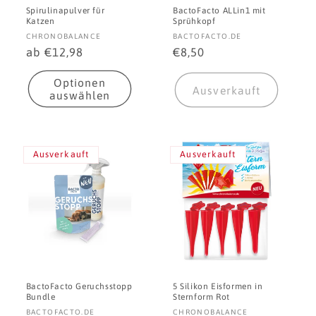
Spirulinapulver für
BactoFacto ALLin1 mit
Katzen
Sprühkopf
Anbieter:
Anbieter:
CHRONOBALANCE
BACTOFACTO.DE
Normaler
ab €12,98
Normaler
€8,50
Preis
Preis
Optionen
Ausverkauft
auswählen
Ausverkauft
Ausverkauft
BactoFacto Geruchsstopp
5 Silikon Eisformen in
Bundle
Sternform Rot
Anbieter:
Anbieter:
BACTOFACTO.DE
CHRONOBALANCE