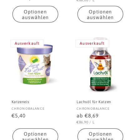
Preis
Preis
Optionen
Optionen
auswählen
auswählen
Ausverkauft
Ausverkauft
Katzeneis
Lachsöl für Katzen
Anbieter:
Anbieter:
CHRONOBALANCE
CHRONOBALANCE
Normaler
€5,40
Normaler
ab €8,69
Preis
Preis
STÜCKPREIS
PRO
€86,90
/
L
Optionen
Optionen
auswählen
auswählen