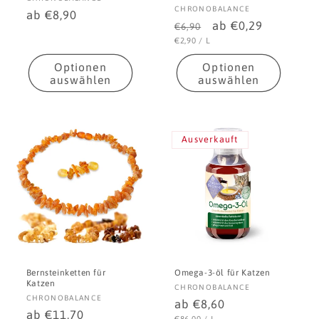
Anbieter:
CHRONOBALANCE
Normaler
ab €8,90
Normaler
Verkaufspreis
ab €0,29
€6,90
Preis
Preis
STÜCKPREIS
PRO
€2,90
/
L
Optionen
Optionen
auswählen
auswählen
Ausverkauft
Bernsteinketten für
Omega-3-öl für Katzen
Katzen
Anbieter:
CHRONOBALANCE
Anbieter:
CHRONOBALANCE
Normaler
ab €8,60
Normaler
ab €11,70
STÜCKPREIS
PRO
€86,00
/
L