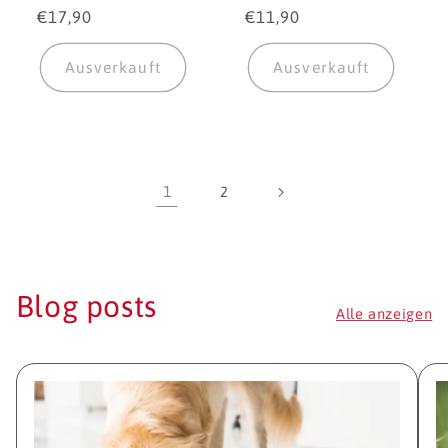
Normaler
€17,90
Normaler
€11,90
Preis
Preis
Ausverkauft
Ausverkauft
1
2
Blog posts
Alle anzeigen