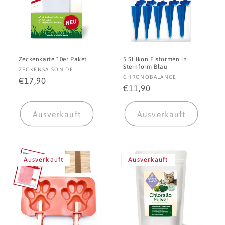
Zeckenkarte 10er Paket
5 Silikon Eisformen in
Sternform Blau
Anbieter:
ZECKENSAISON.DE
Anbieter:
CHRONOBALANCE
Normaler
€17,90
Normaler
€11,90
Preis
Preis
Ausverkauft
Ausverkauft
Ausverkauft
Ausverkauft