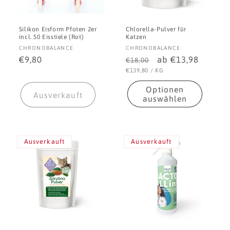
Silikon Eisform Pfoten 2er
Chlorella-Pulver für
incl. 50 Eisstiele (Rot)
Katzen
Anbieter:
Anbieter:
CHRONOBALANCE
CHRONOBALANCE
Normaler
€9,80
Normaler
Verkaufspreis
ab €13,98
€18,00
Preis
Preis
STÜCKPREIS
PRO
€139,80
/
KG
Optionen
Ausverkauft
auswählen
Ausverkauft
Ausverkauft