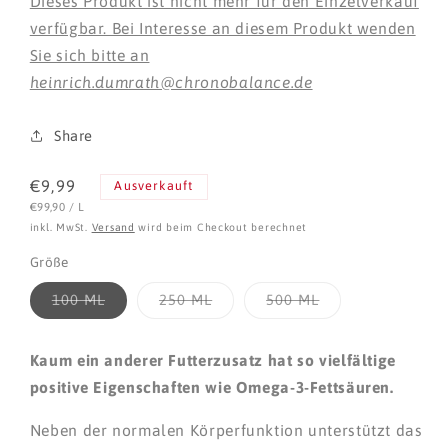
Dieses Produkt ist nicht mehr für den Einzelverkauf
verfügbar. Bei Interesse an diesem Produkt wenden
Sie sich bitte an
heinrich.dumrath@chronobalance.de
Share
Normaler
€9,99
Ausverkauft
STÜCKPREIS
PRO
Preis
€99,90
/
L
inkl. MwSt.
Versand
wird beim Checkout berechnet
Größe
Variante
Variante
Variante
100 ML
250 ML
500 ML
ausverkauft
ausverkauft
ausverkauft
oder
oder
oder
nicht
nicht
nicht
verfügbar
verfügbar
verfügbar
Kaum ein anderer Futterzusatz hat so vielfältige
positive Eigenschaften wie Omega-3-Fettsäuren.
Neben der normalen Körperfunktion unterstützt das