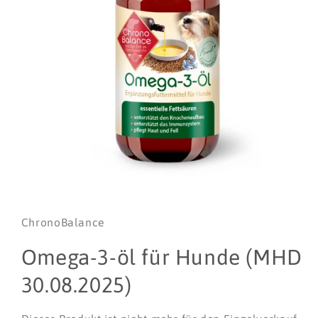
Medien
1
in
Modal
ChronoBalance
öffnen
Omega-3-öl für Hunde (MHD
30.08.2025)