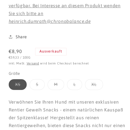
verfügbar. Bei Interesse an diesem Produkt wenden
Sie sich bitte an
heinrich.dumrath@chronobalance.de
Share
Normaler
€8,90
Ausverkauft
STÜCKPREIS
PRO
Preis
€59,33
/
100G
inkl. MwSt.
Versand
wird beim Checkout berechnet
Größe
Variante
Variante
Variante
Variante
Variante
XS
S
M
L
XL
ausverkauft
ausverkauft
ausverkauft
ausverkauft
ausverkauft
oder
oder
oder
oder
oder
nicht
nicht
nicht
nicht
nicht
verfügbar
verfügbar
verfügbar
verfügbar
verfügbar
Verwöhnen Sie Ihren Hund mit unseren exklusiven
Rentier Geweih Snacks - einem natürlichen Kauspaß
der Spitzenklasse! Hergestellt aus reinen
Rentiergeweihen, bieten diese Snacks nicht nur einen