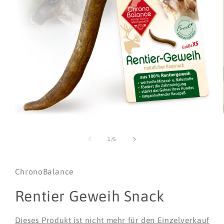
Medien
1
in
von
1
/
5
Modal
öffnen
ChronoBalance
Rentier Geweih Snack
Dieses Produkt ist nicht mehr für den Einzelverkauf